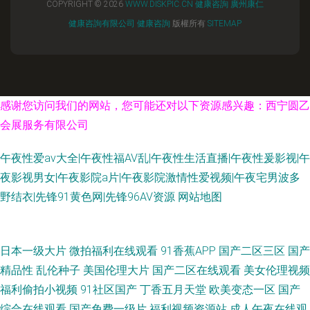
COPYRIGHT © 2026
WWW.DISKPIC.CN
健康咨詢
廣州康仁
健康咨詢有限公司
健康咨詢
版權所有
SITEMAP
感谢您访问我们的网站，您可能还对以下资源感兴趣：西宁圆乙
会展服务有限公司
午夜性爱av大全|午夜性福AV乱|午夜性生活直播|午夜性爰影视|午
夜影视男女|午夜影院a片|午夜影院激情性爱视频|午夜宅男波多
野结衣|先锋91黄色网|先锋96AV资源
网站地图
91热爆 天天肏屄网 久草福利在线视频 性爱福利网 91黑丝高潮 97色色六月
日本一级大片
微拍福利在线观看
91香蕉APP
国产二区三区
国产
精品性
乱伦种子
美国伦理大片
国产二区在线观看
美女伦理视频
天 操逼AV色 国产91黑丝高跟 欧美老妇BB系列 自拍十区 91情侣视频 黑丝后
福利偷拍小视频
91社区国产
丁香五月天堂
欧美变态一区
国产
综合在线观看
国产免费一级片
福利视频资源站
成人午夜在线观