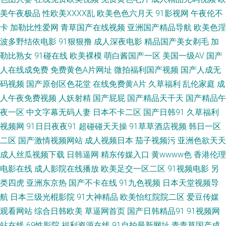
区 国产后入自慰大片 超碰91人人 91福利资源网站 男人影院AV 91欧美性爱
美午夜极品
性欧美ⅩⅩⅩⅩ乱
欧美色色六月天
91影视网
午夜伦不
卡
加勒比性爱网
青草国产在线视频
亚洲国产精品导航
欧美色淫
www我操欧美 岛国三级在线网 亚洲国产迷奸Aⅴ 韩国理论av电影 91系列在线
波多野结依电影
91狠狠撸
成人深夜电影
精品国产美女剃毛
加
勒比熟女
91碰在线
欧美裸模
萌白酱国产一区
美国一级AV
国产
视频 日韩视频区 美女巨乳被后入 久草色视频 国产观看 91综合日韩蜜桃
人在线成免费
免费黄色A片网址
微拍福利国产视频
国产人成无
91cn视频 五月花综和网 日本免费A∨ 黑丝美女被爆操 含羞草AV在 AV色福利
码视频
国产原创区色花堂
在线免费黄A片
久草福利
乱伦家庭
成
人午夜免费视频
人妖射精
国产屁屁
国产精品天干天
国产精品午
网 内射美女九色91 51精品国自产 韩日av不卡 亚洲AV狼友网 欧美日韩国产
夜一区
中文字幕无码人妻
日本不卡二区
国产日韩91
久草福利
视频网
91日日夜夜91
超碰碰天天操
91草草酒店视频
韩日一区
91 A片日韩 婷婷六月天色色 www黄色网址 三级AV免费 久草黄色 欧洲色淫
二区
国产激情视频网站
成人视频日本
茄子视频污
亚洲色欲天天
成人丝瓜视频下载
日韩逼网
精东传媒入口
黄wwww色
香港伦理
网 五月婷婷不卡网 伊人蕉久影院 99大香蕉五月天 东方va在线 国产精品久久
电影在线
成人影院在线播放
欧美足交一区二区
91视频电影
另
类四虎
亚洲东京热
国产不卡在线
91九色视频
日本天堂视频导
在线 人人妻人人操人人 五月天社区在线 97色色资源网 白丝后入 成人性爱综
航
日本三级光棍影院
91大神精品
欧美怡红院院二区
爱豆传媒
合国产 狠狠操天天操 日韩av欧美 偷拍电影 伪娘白丝内射 五月丁香网站 污视
观看网站
综合日韩欧美
草逼网首页
国产日韩精品91
91视频网
站在线
69性影院
福利资源在线
91自拍最新网址
青青草国产成