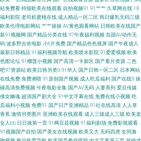
一区 午夜成人骚蜜桃网 91社一区 99热逼逼 AV资源自拍 欧美性爱伊人 亚州
站免费看
特级欧美在线观看
自拍视频91
91艹艹
久草网在线
18
福利影院
老司机蜜桃在线
成人精品一区二区
韩日爆乳无码三级
色区 97色偷偷超踫 av资源网址 俺来也导航 超碰99人人乐 成人av天堂 豆花
欧美伦理电影网站
艹艹操操
AV黄色观看网站
日韩欧美在线国产
新91视频网
国产精品分类在线
97午夜福利视频
岛国AV动作无
av 国产精品二期 国产自拍第一页 性爱av影院 91蜜桃播 91香蕉tv 抖阴蜜桃
码
波多野吉依电影
小h片免费
国产精品色色视屏
国产午夜成人
最新日韩精品
91福利视频导航
欧美喷水影院
91爱爱视频
欧美
樱桃91 国产精品v 韩国福利影院 精品毛片 久久伊人视频 免费看三级AV片 欧
色图论坛
91榴莲小视频
国产高清一卡新区
国产看片资源
二色
美少女性性交 91综合资源 国产性爱图 男女91免费观看 婷婷香蕉综合操网 性
吧97资源站
欧美日韩另类0
91华人
国产日韩一区二区
日本网站
在线免费
免费潮喷
91原创国产视频
成人吃瓜福利
国产在线9
操
爱av影院 91视频最新地址 99超碰美女 www桃色av 成人射视频 大香蕉伊75
碰高清免费视频
午夜电影全集
国产AV无码
人妻系列
爱豆传媒
倩女幽魂
超清国产剧大全
91中文字幕在线
免费在线小视频
吃
久草超碰 日本无码五区 91免费在线视频 国产宾馆自拍 韩日中AV网址 久久大
瓜福利小视频
免费91
国产日产亚洲精品
91社在线高清
人人草
香蕉
激情另类图片
亚洲欧美在线观看
成人三级成人三级
欧美老
香蕉网 欧美中文成人 日本三级人妻 丝袜人妻中文字幕 肏屄视频在线看 九一
女人bb
日日操第一页
91网豆花视频
91福利剧场
免费影视观看
免费观看 日韩伦理在线视频 微拍福利地址av 伊人成人在线视频 91色色小视
91视频国产自拍
国产美女在线视频
欧美又大
无码四虎
女同激
吻视频
极品性爱导航
欧美国产拳交喷奶
中文字幕第三页
超碰成