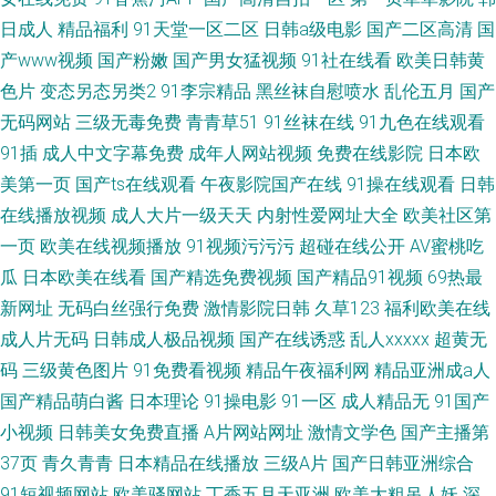
日成人
精品福利
91天堂一区二区
日韩a级电影
国产二区高清
国
产www视频
国产粉嫩
国产男女猛视频
91社在线看
欧美日韩黄
色片
变态另态另类2
91李宗精品
黑丝袜自慰喷水
乱伦五月
国产
无码网站
三级无毒免费
青青草51
91丝袜在线
91九色在线观看
91插
成人中文字幕免费
成年人网站视频
免费在线影院
日本欧
美第一页
国产ts在线观看
午夜影院国产在线
91操在线观看
日韩
在线播放视频
成人大片一级天天
内射性爱网址大全
欧美社区第
一页
欧美在线视频播放
91视频污污污
超碰在线公开
AV蜜桃吃
瓜
日本欧美在线看
国产精选免费视频
国产精品91视频
69热最
新网址
无码白丝强行免费
激情影院日韩
久草123
福利欧美在线
成人片无码
日韩成人极品视频
国产在线诱惑
乱人xxxxx
超黄无
码
三级黄色图片
91免费看视频
精品午夜福利网
精品亚洲成a人
国产精品萌白酱
日本理论
91操电影
91一区
成人精品无
91国产
小视频
日韩美女免费直播
A片网站网址
激情文学色
国产主播第
37页
青久青青
日本精品在线播放
三级A片
国产日韩亚洲综合
91短视频网站
欧美骚网站
丁香五月天亚洲
欧美大粗吊人妖
深