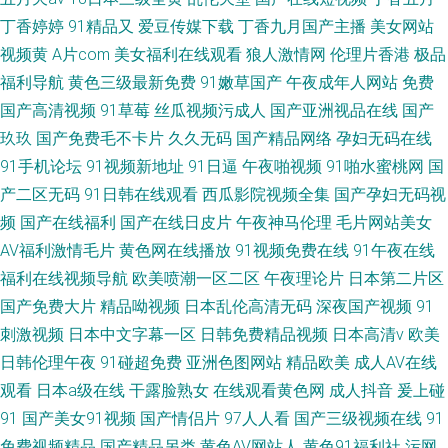
丁香婷婷
91精品又
爱豆传媒下载
丁香九月国产主播
美女网站
视频黄
A片com
美女福利在线观看
狼人激情网
伦理片香港
极品
福利导航
黄色三级最新免费
91嫩草国产
午夜成年人网站
免费
国产高清视频
91草莓
丝瓜视频污成人
国产亚洲视品在线
国产
玖玖
国产免费毛不卡片
久久无码
国产精品网络
孕妇无码在线
91手机论坛
91视频新地址
91日逼
午夜啪视频
91啪水蜜桃网
国
产二区无码
91日韩在线观看
西瓜影院视频全集
国产孕妇无码视
频
国产在线福利
国产在线日皮片
午夜神马伦理
毛片网站美女
AV福利激情毛片
黄色网在线播放
91视频免费在线
91午夜在线
福利在线视频导航
欧美喷潮一区二区
午夜理论片
日本第二片区
国产免费大片
精品呦视频
日本乱伦高清无码
深夜国产视频
91
刺激视频
日本中文字幕一区
日韩免费精品视频
日本高清v
欧美
日韩伦理午夜
91碰超免费
亚洲色图网站
精品欧美
成人AV在线
观看
日本a级在线
干露脸熟女
在线观看黄色网
成人抖音
爰上碰
91
国产美女91视频
国产情侣片
97人人看
国产三级视频在线
91
免费视频精品
国产精品另类
黄色AV网站人
黄色91福利社
污网