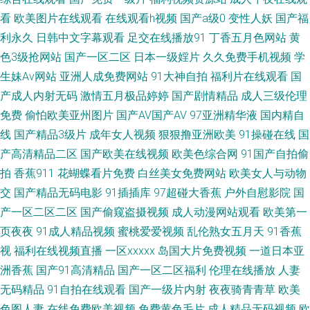
入91 欧洲肥婆a级网站 久久草午夜福利 天天操线视频 超碰在线免费人妻 午
看
欧美图片在线观看
在线观看h视频
国产a级0
变性人妖
国产福
利永久
日韩中文字幕观看
足交在线播放91
丁香五月色网站
黄
夜天堂精品区 91福利资源网站 成人不卡视频 男人天堂a片 日本中文字幕A片
色3级抢网站
国产一区二区
日本一级婬片
久久免费手机视频
学
生妹Av网站
亚洲人成免费网站
91大神自拍
福利片在线观看
国
亚洲国产精品久久 91人妻人人妻人 肏屄短视频 久久艹视频 欧美a级片一区
产成人内射无码
激情五月极品婷婷
国产剧情精品
成人三级伦理
天天操天天碰 91探花国产在线 东京热AV导航网 久久精色欲 人人起碰人人 伊
免费
偷怕欧美亚州图片
国产AV国产AV
97亚洲精华液
国内精自
线
国产精品3级片
成年女人视频
狠狠撸亚洲欧美
91操碰在线
国
人网成人在线 草莓视频18岁 国人影院 老司机亚洲福利 视频三级久久 91性生
产高清精品二区
国产欧美在线视频
欧美色综合网
91国产自拍偷
拍
香蕉911
花蝴蝶看片免费
白丝美女免费网站
欧美女人与动物
活剧场 超碰在91 国产69精品麻豆 女同视频 91入囗 深夜福利院引导站 青青
交
国产精品无码电影
91插插库
97超碰大香蕉
户外自慰影院
国
产一区二区二区
国产偷窥盗摄视频
成人动漫网站观看
欧美第一
草国产 大香蕉伊综 91情侣在线视频 青青草原伊人 福利AV在线电影 白丝喷水
页夜夜
91成人精品视频
蜜桃爱爱视频
乱伦熟女五月天
91香蕉
喷浆 亚洲男女操逼视频 日韩精品国产精品 另类av性爱 www日韩免费 日本精
视
福利在线视频直播
一区xxxxx
岛国大片免费视频
一道日本亚
洲香蕉
国产91高清精品
国产一区二区福利
伦理在线播放
人妻
品VA网站 东方色图一区二区 激情另类春色 91蜜桃破 人妖网址 国产网址一
无码精品
91自拍在线观看
国产一级片内射
夜夜骑青青草
欧美
色图人妻
在线免费欧美视频
免费黄色毛片
成人精品无码视频
欧