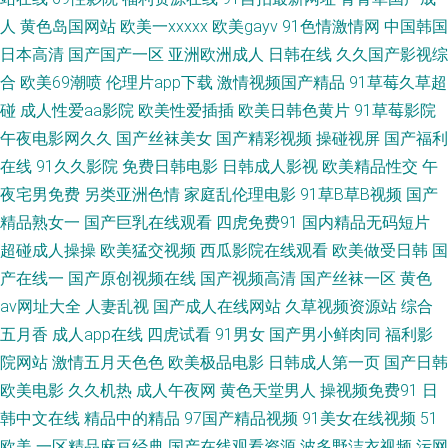
频网址 AV福利网 国产浮力麻豆影院 久久资源福利站 日本黄色黄冈视频 91欧
人
黄色岛国网站
欧美一xxxxx
欧美gayv
91色情激情网
中国韩国
日本高清
国产国产一区
亚洲欧洲成人
日韩在线
久久国产影视综
美色色 不卡性爱网 草莓com 东京热视屏 日韩精品在线电影 国产黑料 97超碰
合
欧美69潮喷
伦理片app下载
激情视频国产精品
91草莓久草超
碰
成人性爱aa影院
欧美性爱插插
欧美日韩色黄片
91草莓影院
草在线 色图综合网 福利电影偶偶 最新浮力网址公 91蜜桃在线播放 少妇性爱
午夜电影网久久
国产丝袜美女
国产精彩视频
操碰视屏
国产福利
娱乐影院 九一青青青青草 AV中文第一页 97资源中文字幕 豆花视频久久 久草
在线
91久久影院
免费日韩电影
日韩成人影视
欧美精品性交
午
夜宅男免费
另类亚洲色情
家庭乱伦理电影
91草B草B视频
国产
美女视频 女优在线观看 日本大片中文字幕 91成人小视频 传媒二区传媒 青娱
精品熟女一
国产巨乳在线观看
四虎免费91
国内精品无码短片
超碰成人操操
欧美猛交视频
西瓜影院在线观看
欧美做受日韩
国
乐91午夜 97欧美资源 黑丝在线 老司机日日夜夜 午夜剧场性交 丁香五月综合
产在线一
国产原创视频在线
国产视频高清
国产丝袜一区
黄色
av网址大全
人妻乱视
国产成人在线网站
久草视频资源站
综合
网 国产成人AV 人人肏艹 午夜激情爱爱 WWW成人剧场 操操无码 黄色最新网
五月香
成人app在线
四虎试看
91男女
国产男小鲜肉同
福利影
院网站
激情五月天色色
欧美极品电影
日韩成人第一页
国产日韩
址 91国产丝袜射精 成人喷水www 韩国射无码 黄色剧场 九一刺激 91探花
欧美电影
久久机热
成人午夜网
黄色天堂男人
操视频免费91
日
app 成人超碰在线观看 狼窝AV专区 日韩三极片 少妇精彩一区二区 微拍福利
韩中文在线
精品中的精品
97国产精品视频
91美女在线视频
51
欧美
一区精品麻豆经典
国产在线观看资源
波多野洁衣视频
污网