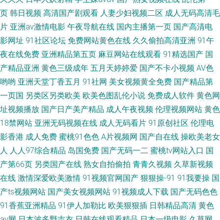
页
韩日视频
高清国产剧观看
人妻少妇视频二区
成人无码高清毛
片
亚洲av激情电影
午夜导航在线
国内主播第一页
国产高清电
影网址
91社区论坛
免费网站黄色在线
久久偷拍高清亚洲
91午
夜在线免费
亚洲精品第五页
麻豆网站在线观看
91精选国产
国
产精品亚洲
黄色三级成年
五月天婷婷爱
国产不卡小视频
AV色
哟哟
亚洲天堂丁香五月
91社网
美女视频黄全免费
国产精品第
一页国
另类区另类欧美
欧美色图乱伦小说
免费成人软件
黄色网
址视频播放
国产日产美产精品
成人午夜视频
伦理视频网站
黄色
18禁网站
亚洲无码视频在线
成人无码看片
91原创社区
伦理电
影香港
成人免费
蜜桃91色色
A片视频网
国产自在线
操欧美老女
人
人人97综合精品
岛国免费
国产无码一二
蜜桃tv网站入口
国
产第66页
另类国产在线
熟女自拍偷拍
青青久视频
久草新视频
在线
激情深爱欧美激情
91视频官网国产
狠狠操-91
91我要操
国
产ts视频网站
国产美女视频网站
91视频成人下载
国产无码色色
91香蕉亚洲精品
91伊人加勒比
欧美狠狠插
日韩精品高清
黄色
av网
日本波多野吉衣
日韩在线观看精品
日本一级电影
久草网