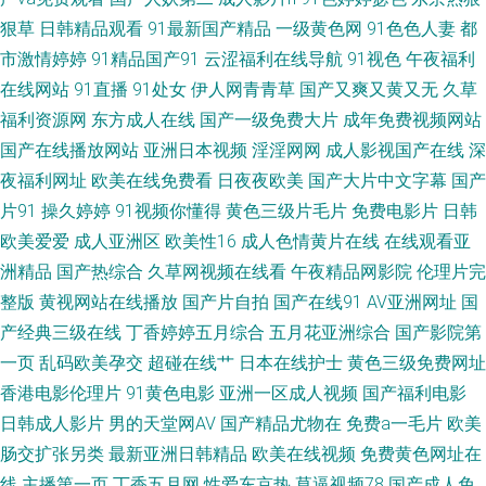
依 人妻精品久久 一区二区产精品 东方黄色A片 欧美99欧美 人妖啪啪网站 深
狠草
日韩精品观看
91最新国产精品
一级黄色网
91色色人妻
都
市激情婷婷
91精品国产91
云涩福利在线导航
91视色
午夜福利
夜福利观看下 亚洲成人一二三 91久久久 av深夜福利 成人免费淫秽视频 色香
在线网站
91直播
91处女
伊人网青青草
国产又爽又黄又无
久草
福利资源网
东方成人在线
国产一级免费大片
成年免费视频网站
蕉网站 97搞成人 欧美aa 午夜成人导航 在线视频日韩有码 91污秽网站 国产
国产在线播放网站
亚洲日本视频
淫淫网网
成人影视国产在线
深
夜福利网址
欧美在线免费看
日夜夜欧美
国产大片中文字幕
国产
乱码一区 精品人人播人人操 免费观看91 91色狼网站 韩国成人A级av 人妻诱
片91
操久婷婷
91视频你懂得
黄色三级片毛片
免费电影片
日韩
惑影院 91白丝在线 福利看片 狠狠插狠狠干 老司机色av 欧美性炮图 三级片
欧美爱爱
成人亚洲区
欧美性16
成人色情黄片在线
在线观看亚
洲精品
国产热综合
久草网视频在线看
午夜精品网影院
伦理片完
av操操 亚洲国产无AV码 久久精品免费领取 性交14p 成人含羞草网站 欧美成
整版
黄视网站在线播放
国产片自拍
国产在线91
AV亚洲网址
国
产经典三级在线
丁香婷婷五月综合
五月花亚洲综合
国产影院第
人三级 日本中文字幕黄色 五月天黄色网 在线观看肏屄视频 91制作室白乳 午
一页
乱码欧美孕交
超碰在线艹
日本在线护士
黄色三级免费网址
香港电影伦理片
91黄色电影
亚洲一区成人视频
国产福利电影
夜在线寂寞影院 操人人在线观看 欧美操欧美 日韩欧美网 午夜无码影院 91视
日韩成人影片
男的天堂网AV
国产精品尤物在
免费a一毛片
欧美
肠交扩张另类
最新亚洲日韩精品
欧美在线视频
免费黄色网址在
频免费观看 草莓在线观看免费 国产宾馆美女在线 老司机福利电影院 大香蕉
线
主播第一页
丁香五月网
性爱东京热
草逼视频78
国产成人免