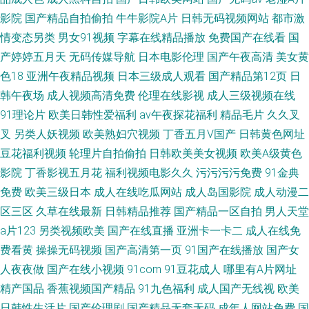
影院
国产精品自拍偷拍
牛牛影院A片
日韩无码视频网站
都市激
情变态另类
男女91视频
字幕在线精品播放
免费国产在线看
国
产婷婷五月天
无码传媒导航
日本电影伦理
国产午夜高清
美女黄
色18
亚洲午夜精品视频
日本三级成人观看
国产精品第12页
日
韩午夜场
成人视频高清免费
伦理在线影视
成人三级视频在线
91理论片
欧美日韩性爱福利
av午夜探花福利
精品毛片
久久叉
叉
另类人妖视频
欧美熟妇穴视频
丁香五月V国产
日韩黄色网址
豆花福利视频
轮理片自拍偷拍
日韩欧美美女视频
欧美A级黄色
影院
丁香影视五月花
福利视频电影久久
污污污污免费
91金典
免费
欧美三级日本
成人在线吃瓜网站
成人岛国影院
成人动漫二
区三区
久草在线最新
日韩精品推荐
国产精品一区自拍
男人天堂
a片123
另类视频欧美
国产在线直播
亚洲卡一卡二
成人在线免
费看黄
操操无码视频
国产高清第一页
91国产在线播放
国产女
人夜夜做
国产在线小视频
91com
91豆花成人
哪里有A片网址
精产国品
香蕉视频国产精品
91九色福利
成人国产无线视
欧美
日韩性生活片
国产伦理剧
国产精品无套无码
成年人网站免费
国