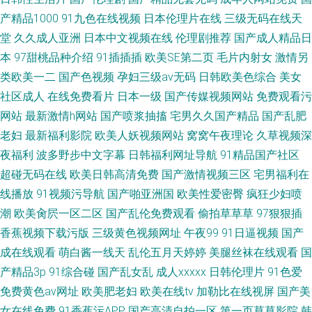
产精品1000
91九色在线视频
日本伦理片在线
三级无码在线天
堂
久久成人亚洲
日本中文视频在线
伦理剧推荐
国产成人精品日
本
97甜桃品种介绍
91插插插
欧美SE第二页
毛片内射女
激情另
类欧美一二
国产色视频
孕妇三级av无码
日韩欧美色综合
美女
社区成人
在线免费看片
日本一级
国产传媒视频网站
免费观看污
网站
最新激情h网站
国产喷浆抽搐
宅男久久国产精品
国产乱肥
老妇
最新福利影院
欧美人妖视频网站
窝窝午夜理论
久草视频深
夜福利
波多野步中文字幕
日韩福利网址导航
91精品国产社区
超碰无码在线
欧美日韩高清免费
国产激情视频三区
宅男福利在
线播放
91视频污导航
国产啪亚洲国
欧美性爱密臀
疯狂少妇喷
潮
欧美肏屄一区二区
国产乱伦免费观看
偷拍草草草
97狠狠插
香蕉视频下载污版
三级黄色视频网址
午夜99
91日逼视频
国产
成在线观看
萌白酱一线天
乱伦五月天婷婷
美腿丝袜在线观看
国
产精品3p
91综合碰
国产乱女乱
成人xxxxx
日韩伦理片
91色爱
免费黄色av网址
欧美肥老妇
欧美在线tv
加勒比在线视屏
国产美
女在线免费
91香蕉污APP
国产高清自拍一区
第一页草草影院
韩