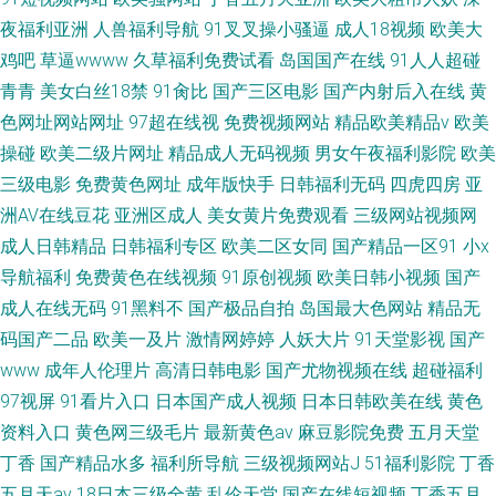
夜福利亚洲
人兽福利导航
91叉叉操小骚逼
成人18视频
欧美大
鸡吧
草逼wwww
久草福利免费试看
岛国国产在线
91人人超碰
青青
美女白丝18禁
91肏比
国产三区电影
国产内射后入在线
黄
色网址网站网址
97超在线视
免费视频网站
精品欧美精品v
欧美
操碰
欧美二级片网址
精品成人无码视频
男女午夜福利影院
欧美
三级电影
免费黄色网址
成年版快手
日韩福利无码
四虎四房
亚
洲AV在线豆花
亚洲区成人
美女黄片免费观看
三级网站视频网
成人日韩精品
日韩福利专区
欧美二区女同
国产精品一区91
小x
导航福利
免费黄色在线视频
91原创视频
欧美日韩小视频
国产
成人在线无码
91黑料不
国产极品自拍
岛国最大色网站
精品无
码国产二品
欧美一及片
激情网婷婷
人妖大片
91天堂影视
国产
www
成年人伦理片
高清日韩电影
国产尤物视频在线
超碰福利
97视屏
91看片入口
日本国产成人视频
日本日韩欧美在线
黄色
资料入口
黄色网三级毛片
最新黄色av
麻豆影院免费
五月天堂
丁香
国产精品水多
福利所导航
三级视频网站J
51福利影院
丁香
五月天av
18日本三级全黄
乱伦天堂
国产在线短视频
丁香五月