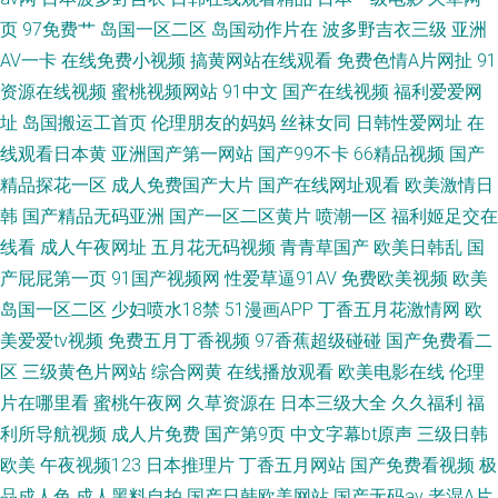
页
97免费艹
岛国一区二区
岛国动作片在
波多野吉衣三级
亚洲
AV一卡
在线免费小视频
搞黄网站在线观看
免费色情A片网扯
91
资源在线视频
蜜桃视频网站
91中文
国产在线视频
福利爱爱网
址
岛国搬运工首页
伦理朋友的妈妈
丝袜女同
日韩性爱网址
在
线观看日本黄
亚洲国产第一网站
国产99不卡
66精品视频
国产
精品探花一区
成人免费国产大片
国产在线网址观看
欧美激情日
韩
国产精品无码亚洲
国产一区二区黄片
喷潮一区
福利姬足交在
线看
成人午夜网址
五月花无码视频
青青草国产
欧美日韩乱
国
产屁屁第一页
91国产视频网
性爱草逼91AV
免费欧美视频
欧美
岛国一区二区
少妇喷水18禁
51漫画APP
丁香五月花激情网
欧
美爱爱tv视频
免费五月丁香视频
97香蕉超级碰碰
国产免费看二
区
三级黄色片网站
综合网黄
在线播放观看
欧美电影在线
伦理
片在哪里看
蜜桃午夜网
久草资源在
日本三级大全
久久福利
福
利所导航视频
成人片免费
国产第9页
中文字幕bt原声
三级日韩
欧美
午夜视频123
日本推理片
丁香五月网站
国产免费看视频
极
品成人色
成人黑料自拍
国产日韩欧美网站
国产无码av
老湿A片