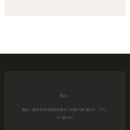
電話：-
地址：廣州市天河區高科路32,34號B1棟3層305、310、
311房V651