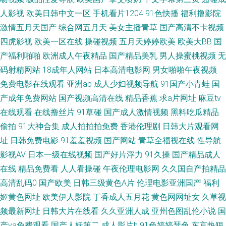
频 午夜黄色剧场 在线观看91视频 超碰97人人看 欧美性一区 日韩1234区 亚
人影视
欧美日韩中文一区
手机看片1204
91色快播
福利撸影院
激情五月天国产
综合网五月天
美女主播青草
国产高清不卡视频
洲草逼网址 在线亚洲无毛 变态另类网 成人看片91 福利在线网址导航 久久男
四虎影视
欧美一区在线
操碰视频
五月天婷婷欧美
欧美大BB
国
产福利啪啪
欧洲成人午夜精品
国产精品美乳
男人操蜜桃视频
无
人的天堂 亚洲97网 变态另类第12页 韩国福利影音先锋 激情福利社 欧美穴穴
码射精网站
18成年人网站
日本高清电影网
男女啪啪午夜视频
免费电影在线观看
亚洲ab
成人少妇视频导航
91国产小青蛙
国
日本操逼片 午夜福利色爱爱 伊人久久网站 91精品观看视频 韩国av无码观看
产成年免费网站
国产视频高清在线
精品香蕉
求a片网址
麻豆tv
91探花国产在线 色五月激情综合网 精品一二区电影 超碰在线草久97 AB内
在线观看
在线撸丝片
91草碰
国产成人激情视频
黑料吃瓜精品
偷拍
91大神合集
成人拍拍拍免费
香港伦理剧
日韩大片观看网
射日韩无码 亚洲激情视频小说 四虎影院人妻 97精品影视 91牛逼 亚州中国色
址
日韩免费电影
91羞羞视频
国产网站
青草全福视在线
性导航
影视AV
日本一级在线视频
国产好片浮力
91久操
国产精品成人
情 欧美日韩交配网 日韩精品影视 91福利视频导航 97久草热 不卡三级片 豆
在线
精品免费看
人人看操碰
午夜伦理电影网
久久国自产拍精品
高清乱码0
国产欧美
日韩三级黄色A片
伦理电影亚洲国产
福利
花视频91在线 后入大雷黑丝美女 制服爽片福利 国产91白丝 韩国免费aa 久草
姬黄色网址
欧美伊人影院
丁香成人五月花
黄色网网址女
久草视
频最新网址
日韩大片在线看
久久亚洲人成
亚州色图乱伦小说
国
综合网站 91熟女露脸视频 日韩爽妇网 亚洲AV东方在线 97超碰热线 波多结
产va免费观看
国产人妖第二
成人影片h
91色婷婷瑟色
东京热狠