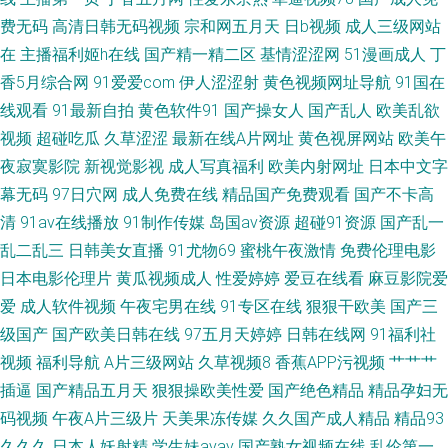
福利网 国内自拍AV 俺来也导航 成人不卡
费无码
高清日韩无码视频
宗和网五月天
日b视频
成人三级网站
在
主播福利姬h在线
国产精一精二区
基情涩涩网
51漫画成人
丁
香5月综合网
91爱爱com
伊人涩涩射
黄色视频网址导航
91国在
线观看
91最新自拍
黄色软件91
国产操女人
国产乱人
欧美乱欲
视频
超碰吃瓜
久草涩涩
最新在线A片网址
黄色视屏网站
欧美午
夜寂寞影院
新视觉影视
成人写真福利
欧美内射网址
日本中文字
幕无码
97日穴网
成人免费在线
精品国产免费观看
国产不卡高
清
91av在线播放
91制作传媒
岛国av资源
超碰91资源
国产乱一
乱二乱三
日韩美女直播
91尤物69
蜜桃午夜激情
免费伦理电影
日本电影伦理片
黄瓜视频成人
性爱婷婷
爱豆在线看
麻豆影院爱
爱
成人软件视频
午夜宅男在线
91专区在线
狠狠干欧美
国产三
级国产
国产欧美日韩在线
97五月天婷婷
日韩在线网
91福利社
视频
福利导航
A片三级网站
久草视频8
香蕉APP污视频
艹艹艹
插逼
国产精品五月天
狠狠操欧美性爱
国产绝色精品
精品孕妇无
码视频
午夜A片三级片
天美果冻传媒
久久国产成人精品
精品93
久久久
日本人妖射精
学生妹avav
国产熟女视频在线
乱伦第一